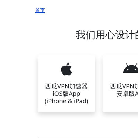
面包屑
首页
我们用心设计
西瓜VPN加速器
西瓜VPN
iOS版App
安卓版A
(iPhone & iPad)